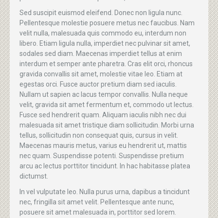
Sed suscipit euismod eleifend. Donec non ligula nunc.
Pellentesque molestie posuere metus nec faucibus. Nam
velit nulla, malesuada quis commodo eu, interdum non
libero. Etiam ligula nulla, imperdiet nec pulvinar sit amet,
sodales sed diam. Maecenas imperdiet tellus at enim
interdum et semper ante pharetra. Cras elit orci, rhoncus
gravida convallis sit amet, molestie vitae leo. Etiam at
egestas orci. Fusce auctor pretium diam sed iaculis.
Nullam ut sapien ac lacus tempor convallis. Nulla neque
velit, gravida sit amet fermentum et, commodo ut lectus.
Fusce sed hendrerit quam. Aliquam iaculis nibh nec dui
malesuada sit amet tristique diam sollicitudin. Morbi urna
tellus, sollicitudin non consequat quis, cursus in velit.
Maecenas mauris metus, varius eu hendrerit ut, mattis
nec quam. Suspendisse potenti. Suspendisse pretium
arcu ac lectus porttitor tincidunt. In hac habitasse platea
dictumst.
In vel vulputate leo. Nulla purus urna, dapibus a tincidunt
nec, fringilla sit amet velit. Pellentesque ante nunc,
posuere sit amet malesuada in, porttitor sed lorem.