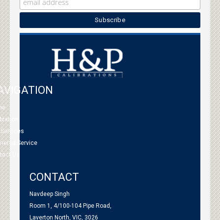
AVIGATION
me
bration
 Services
tnered Service
tact Us
CONTACT
Navdeep Singh
Room 1, 4/100-104 Pipe Road,
Laverton North, VIC, 3026