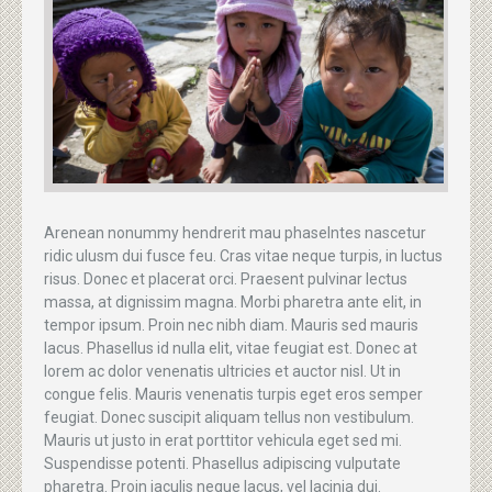
Arenean nonummy hendrerit mau phaselntes nascetur
ridic ulusm dui fusce feu. Cras vitae neque turpis, in luctus
risus. Donec et placerat orci. Praesent pulvinar lectus
massa, at dignissim magna. Morbi pharetra ante elit, in
tempor ipsum. Proin nec nibh diam. Mauris sed mauris
lacus. Phasellus id nulla elit, vitae feugiat est. Donec at
lorem ac dolor venenatis ultricies et auctor nisl. Ut in
congue felis. Mauris venenatis turpis eget eros semper
feugiat. Donec suscipit aliquam tellus non vestibulum.
Mauris ut justo in erat porttitor vehicula eget sed mi.
Suspendisse potenti. Phasellus adipiscing vulputate
pharetra. Proin iaculis neque lacus, vel lacinia dui.