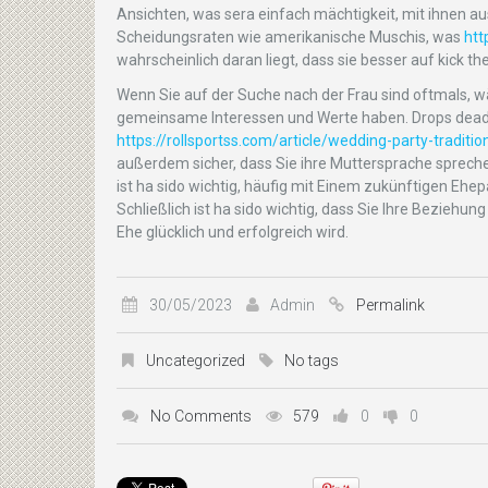
Ansichten, was sera einfach mächtigkeit, mit ihnen a
Scheidungsraten wie amerikanische Muschis, was
htt
wahrscheinlich daran liegt, dass sie besser auf kick th
Wenn Sie auf der Suche nach der Frau sind oftmals, 
gemeinsame Interessen und Werte haben. Drops dead wi
https://rollsportss.com/article/wedding-party-traditio
außerdem sicher, dass Sie ihre Muttersprache sprechen
ist ha sido wichtig, häufig mit Einem zukünftigen Eh
Schließlich ist ha sido wichtig, dass Sie Ihre Beziehun
Ehe glücklich und erfolgreich wird.
30/05/2023
Admin
Permalink
Uncategorized
No tags
No Comments
579
0
0