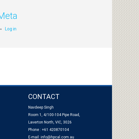
Meta
Log in
CONTACT
Navdeep Singh
Room 1, 4/100-104 Pipe Road,
Laverton North, VIC, 3026
Phone : +61 420870104
E-mail:
info@hpcal.com.au