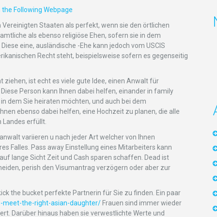
Vereinigten Staaten als perfekt, wenn sie den örtlichen
tliche als ebenso religiöse Ehen, sofern sie in dem
d. Diese eine, ausländische -Ehe kann jedoch vom USCIS
ikanischen Recht steht, beispielsweise sofern es gegenseitig
ziehen, ist echt es viele gute Idee, einen Anwalt für
 Diese Person kann Ihnen dabei helfen, einander in family
in dem Sie heiraten möchten, und auch bei dem
hnen ebenso dabei helfen, eine Hochzeit zu planen, die alle
Landes erfüllt.
nwalt variieren u nach jeder Art welcher von Ihnen
res Falles. Pass away Einstellung eines Mitarbeiters kann
e auf lange Sicht Zeit und Cash sparen schaffen. Dead ist
rmeiden, perish den Visumantrag verzögern oder aber zur
ck the bucket perfekte Partnerin für Sie zu finden. Ein paar
o-meet-the-right-asian-daughter/
Frauen sind immer wieder
ert. Darüber hinaus haben sie verwestlichte Werte und