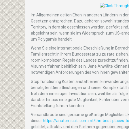
Im Allgemeinen gelten Ehen in anderen Ländern in den 
Gesetzen entsprechen. Dazu gehören sowohl standesam
Territory, in dem sie geschlossen werden, perfekt sin
abgelehnt sein, wenn sie im Widerspruch zum US-amer
um Polygamie handelt.
Wenn Sie eine internationale Eheschließung in Betracht 
Familienrecht in Ihrem Bundesstaat zu zu rate ziehen.
room komplexen Regeln des Landes zurechtzufinden, 
Visumverfahren behilflich sein. Jene Anwälte können I
notwendigen Anforderungen des von Ihnen gewählten 
Stop functioning Kosten anstatt einen Einwanderungsa
benötigten Dienstleistungen und seiner Komplexität Ih
trotzdem eine super Investition sein, weil Sie als folg
darüber hinaus eine gute Möglichkeit, Fehler über ve
Frontstellung führen könnten.
Versandbräute sind geraume großartige Möglichkeit, ki
dieser
https://anatomicals.com.mt/the-best-places-t
gebildet, attraktiv und den Partnern gegenüber engagi