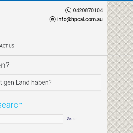
0420870104
info@hpcal.com.au
ACT US
en?
stigen Land haben?
search