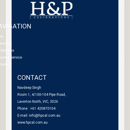
AVIGATION
me
bration
 Services
tnered Service
tact Us
CONTACT
Navdeep Singh
Room 1, 4/100-104 Pipe Road,
Laverton North, VIC, 3026
Phone : +61 420870104
E-mail:
info@hpcal.com.au
www.hpcal.com.au