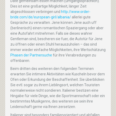
Date gemeinsam essen machen (umgangssprachlich).
Dies ist eine großartige Möglichkeit, länger Zeit
abgeschlossen verbringen und
http://www.order-
bride.com/de/european-girl/albania/
allerlei gute
Gespräche zu verwalten. Jene können Jene auch uff
(berlinerisch) einen romantischen Spaziergang oder aber
eine Autofahrt mitnehmen. Falls sie dieses wahrer
Gentleman sind, bescheren sie fuer, die Autotür für Jene
zu öffnen oder einen Stuhl herauszuholen – das sind
immer wieder einfache Möglichkeiten, ihre Wertschätzung
Phasen der Partnersuche
für ihre Verabredungen zu
offenbaren.
Beim dritten des weiteren den folgenden Terminen
erwarten Sie intimere Aktivitäten wie Kuscheln bevor dem
Ofen oder Erkundung der Beschaffenheit. Sie überblicken
Sie evtl. sogar zu ihrem Lieblingsort, welchen Touristen
normalerweise nicht sondieren. Italiener bestizen eine
Hingabe für viele Dinge, wie die Sportmannschaft oder ein
bestimmtes Musikgenre, des weiteren sie sein ihre
Leidenschaft gerne via Ihnen zersetzen.
Italiener sind besonders familienorientiert und abfallen