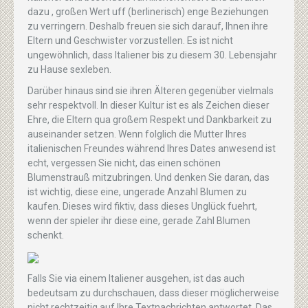
dazu , großen Wert uff (berlinerisch) enge Beziehungen
zu verringern. Deshalb freuen sie sich darauf, Ihnen ihre
Eltern und Geschwister vorzustellen. Es ist nicht
ungewöhnlich, dass Italiener bis zu diesem 30. Lebensjahr
zu Hause sexleben.
Darüber hinaus sind sie ihren Älteren gegenüber vielmals
sehr respektvoll. In dieser Kultur ist es als Zeichen dieser
Ehre, die Eltern qua großem Respekt und Dankbarkeit zu
auseinander setzen. Wenn folglich die Mutter Ihres
italienischen Freundes während Ihres Dates anwesend ist
echt, vergessen Sie nicht, das einen schönen
Blumenstrauß mitzubringen. Und denken Sie daran, das
ist wichtig, diese eine, ungerade Anzahl Blumen zu
kaufen. Dieses wird fiktiv, dass dieses Unglück fuehrt,
wenn der spieler ihr diese eine, gerade Zahl Blumen
schenkt.
Falls Sie via einem Italiener ausgehen, ist das auch
bedeutsam zu durchschauen, dass dieser möglicherweise
nicht rechtzeitig auf Ihre Textnachrichten antwortet. Das