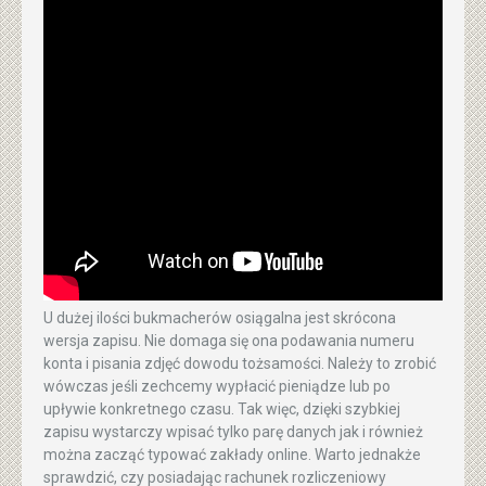
U dużej ilości bukmacherów osiągalna jest skrócona
wersja zapisu. Nie domaga się ona podawania numeru
konta i pisania zdjęć dowodu tożsamości. Należy to zrobić
wówczas jeśli zechcemy wypłacić pieniądze lub po
upływie konkretnego czasu. Tak więc, dzięki szybkiej
zapisu wystarczy wpisać tylko parę danych jak i również
można zacząć typować zakłady online. Warto jednakże
sprawdzić, czy posiadając rachunek rozliczeniowy