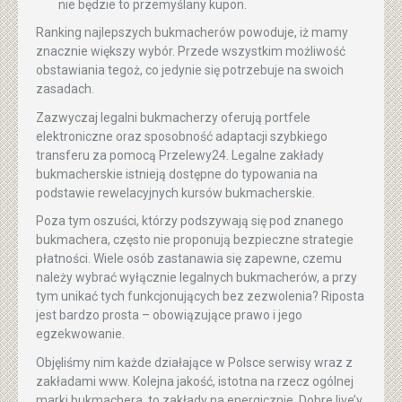
nie będzie to przemyślany kupon.
Ranking najlepszych bukmacherów powoduje, iż mamy
znacznie większy wybór. Przede wszystkim możliwość
obstawiania tegoż, co jedynie się potrzebuje na swoich
zasadach.
Zazwyczaj legalni bukmacherzy oferują portfele
elektroniczne oraz sposobność adaptacji szybkiego
transferu za pomocą Przelewy24. Legalne zakłady
bukmacherskie istnieją dostępne do typowania na
podstawie rewelacyjnych kursów bukmacherskie.
Poza tym oszuści, którzy podszywają się pod znanego
bukmachera, często nie proponują bezpieczne strategie
płatności. Wiele osób zastanawia się zapewne, czemu
należy wybrać wyłącznie legalnych bukmacherów, a przy
tym unikać tych funkcjonujących bez zezwolenia? Riposta
jest bardzo prosta – obowiązujące prawo i jego
egzekwowanie.
Objęliśmy nim każde działające w Polsce serwisy wraz z
zakładami www. Kolejna jakość, istotna na rzecz ogólnej
marki bukmachera, to zakłady na energicznie. Dobre live’y