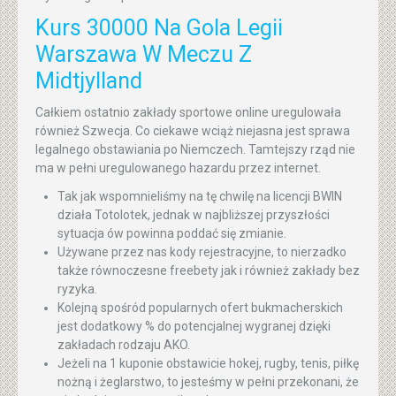
Kurs 30000 Na Gola Legii
Warszawa W Meczu Z
Midtjylland
Całkiem ostatnio zakłady sportowe online uregulowała
również Szwecja. Co ciekawe wciąż niejasna jest sprawa
legalnego obstawiania po Niemczech. Tamtejszy rząd nie
ma w pełni uregulowanego hazardu przez internet.
Tak jak wspomnieliśmy na tę chwilę na licencji BWIN
działa Totolotek, jednak w najbliższej przyszłości
sytuacja ów powinna poddać się zmianie.
Używane przez nas kody rejestracyjne, to nierzadko
także równoczesne freebety jak i również zakłady bez
ryzyka.
Kolejną spośród popularnych ofert bukmacherskich
jest dodatkowy % do potencjalnej wygranej dzięki
zakładach rodzaju AKO.
Jeżeli na 1 kuponie obstawicie hokej, rugby, tenis, piłkę
nożną i żeglarstwo, to jesteśmy w pełni przekonani, że