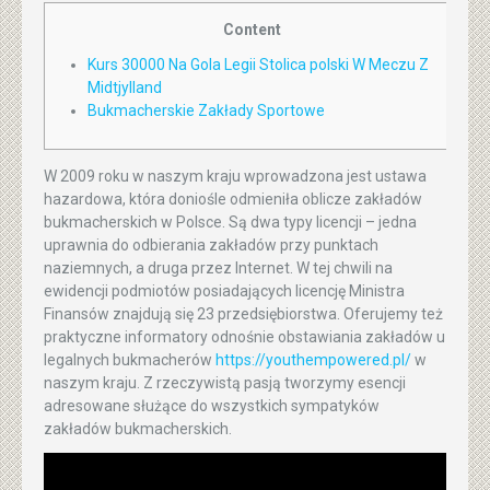
Content
Kurs 30000 Na Gola Legii Stolica polski W Meczu Z
Midtjylland
Bukmacherskie Zakłady Sportowe
W 2009 roku w naszym kraju wprowadzona jest ustawa
hazardowa, która doniośle odmieniła oblicze zakładów
bukmacherskich w Polsce. Są dwa typy licencji – jedna
uprawnia do odbierania zakładów przy punktach
naziemnych, a druga przez Internet. W tej chwili na
ewidencji podmiotów posiadających licencję Ministra
Finansów znajdują się 23 przedsiębiorstwa. Oferujemy też
praktyczne informatory odnośnie obstawiania zakładów u
legalnych bukmacherów
https://youthempowered.pl/
w
naszym kraju. Z rzeczywistą pasją tworzymy esencji
adresowane służące do wszystkich sympatyków
zakładów bukmacherskich.