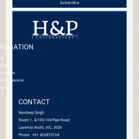
AVIGATION
me
bration
 Services
tnered Service
tact Us
CONTACT
Navdeep Singh
Room 1, 4/100-104 Pipe Road,
Laverton North, VIC, 3026
Phone : +61 420870104