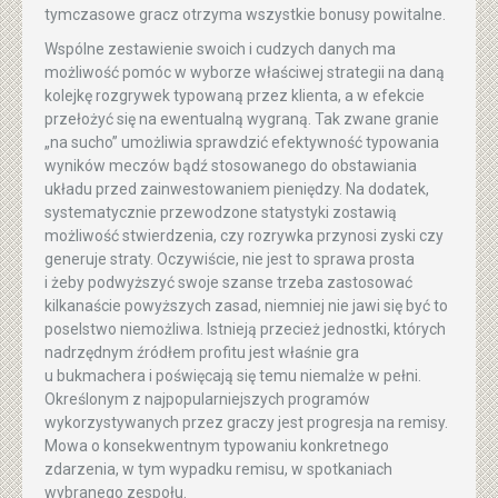
tymczasowe gracz otrzyma wszystkie bonusy powitalne.
Wspólne zestawienie swoich i cudzych danych ma
możliwość pomóc w wyborze właściwej strategii na daną
kolejkę rozgrywek typowaną przez klienta, a w efekcie
przełożyć się na ewentualną wygraną. Tak zwane granie
„na sucho” umożliwia sprawdzić efektywność typowania
wyników meczów bądź stosowanego do obstawiania
układu przed zainwestowaniem pieniędzy. Na dodatek,
systematycznie przewodzone statystyki zostawią
możliwość stwierdzenia, czy rozrywka przynosi zyski czy
generuje straty. Oczywiście, nie jest to sprawa prosta
i żeby podwyższyć swoje szanse trzeba zastosować
kilkanaście powyższych zasad, niemniej nie jawi się być to
poselstwo niemożliwa. Istnieją przecież jednostki, których
nadrzędnym źródłem profitu jest właśnie gra
u bukmachera i poświęcają się temu niemalże w pełni.
Określonym z najpopularniejszych programów
wykorzystywanych przez graczy jest progresja na remisy.
Mowa o konsekwentnym typowaniu konkretnego
zdarzenia, w tym wypadku remisu, w spotkaniach
wybranego zespołu.